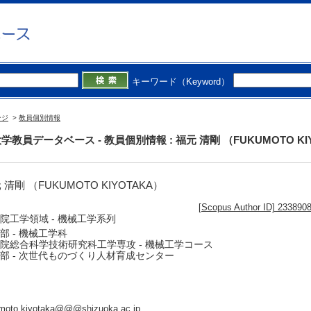
キーワード（Keyword）
ージ
>
教員個別情報
学教員データベース - 教員個別情報 : 福元 清剛 （FUKUMOTO KI
 清剛 （FUKUMOTO KIYOTAKA）
[Scopus Author ID] 233890
院工学領域 - 機械工学系列
部 - 機械工学科
院総合科学技術研究科工学専攻 - 機械工学コース
部 - 次世代ものづくり人材育成センター
moto.kiyotaka@@@shizuoka.ac.jp