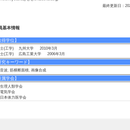
最終更新日：2026/0
員基本情報
取得学位】
士(工学) 九州大学 2010年3月
士(工学) 広島工業大学 2006年3月
研究キーワード】
音波, 筋横断面積, 画像合成
所属学会】
生理人類学会
電気学会
日本体力医学会
究業績情報