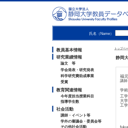
氏名（Name）
トップペ
教員基本情報
研究業績情報
静岡大
論文 等
学会発表・研究発表
科学研究費助成事業
福元
講師
受賞
教育関連情報
学術
工学
今年度担当授業科目
大学
指導学生数
工学
社会活動
講師・イベント等
学外の審議会・委員会等
その他社会活動
fuku