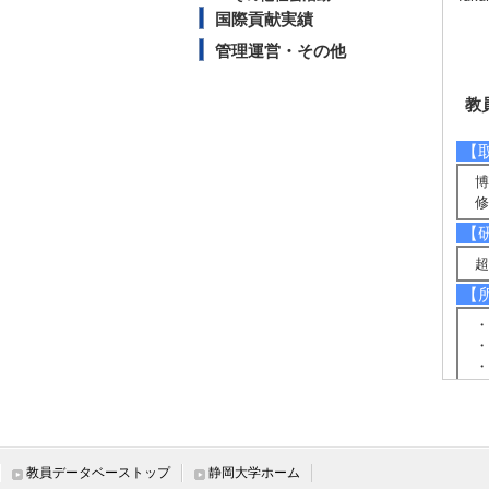
国際貢献実績
管理運営・その他
教
【
博
修
【
超
【
・
・
・
教員データベーストップ
静岡大学ホーム
研