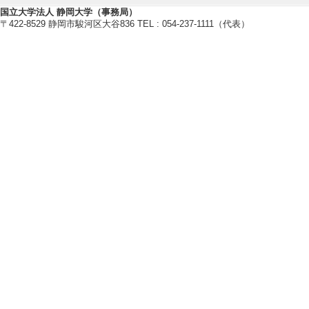
国立大学法人 静岡大学（事務局）
ーツ」において,
〒422-8529 静岡市駿河区大谷836 TEL : 054-237-1111（代表）
部筋横断面積を超
のデータと比較,
会」である.)
国際貢献実績
管理運営・その他