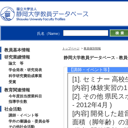
2021年度
修士指導学生数 1 
2020年度
修士指導学生数 2 
氏名（Name）
トップページ
>
教員個別情報
教員基本情報
研究業績情報
社会活動
静岡大学教員データベース - 教員個別
論文 等
【講師・イベント等】
学会発表・研究発表
科学研究費助成事業
[1]. セミナー 高
受賞
[内容] 体験実習
教育関連情報
[2]. その他 県
今年度担当授業科目
指導学生数
- 2012年4月 )
社会活動
[内容] 開発し
講師・イベント等
面積（脚年齢）の
学外の審議会・委員会等
その他社会活動