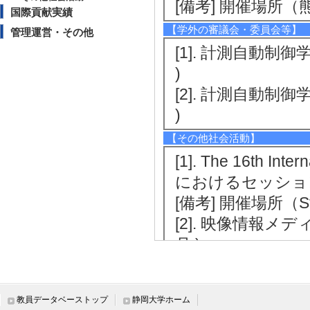
[備考] 開催場所
国際貢献実績
【学外の審議会・委員会等】
管理運営・その他
[1]. 計測自動制御
)
[2]. 計測自動制御
)
【その他社会活動】
[1]. The 16th Inte
におけるセッション座
[備考] 開催場所（Step
[2]. 映像情報メ
月 )
[備考] 開催場所
[3]. 大腿部の超音
教員データベーストップ
静岡大学ホーム
[備考] 活動内容