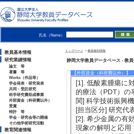
[2]. 電子移動制御に基づく長波長応
[3]. 光増感剤修飾分子を用いたPC
[備考] 連携研究者として参画
[4]. 光増感によるエンドソーム脱出
氏名（Name）
[備考] 連携研究者として参画
トップページ
>
教員個別情報
教員基本情報
[5]. 電子移動で活性酸素機構を補
研究業績情報
静岡大学教員データベース - 教員個別情
論文 等
著書 等
【外部資金（科研費以外）】
Works（作品等）
[1]. 低酸素腫
学会発表・研究発表
共同・受託研究
的療法（PDT）の事業
科学研究費助成事業
関] 科学技術振興機
外部資金（科研費以外）
受賞
[担当区分] 研究代
特許 等
[2]. 希少金属
学会・研究会等の開催
その他学術研究活動
現象の解明と応用 （2
教育関連情報