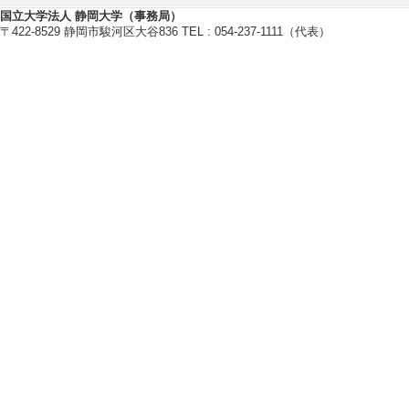
[授与機関] 日本
国立大学法人 静岡大学（事務局）
[2]. 永年勤続表彰
〒422-8529 静岡市駿河区大谷836 TEL : 054-237-1111（代表）
[授与機関] 国立大
[3]. MMS賞 
年4月)
[受賞者] 平川和貴
[4]. IJRC奨励
[受賞者] 平川和貴 
[5]. 日本光医学
おける貴金属ナノ粒
[受賞者] 平川和貴
【特許 等】
[1]. リンポル
損傷剤 [出願番号] 特願