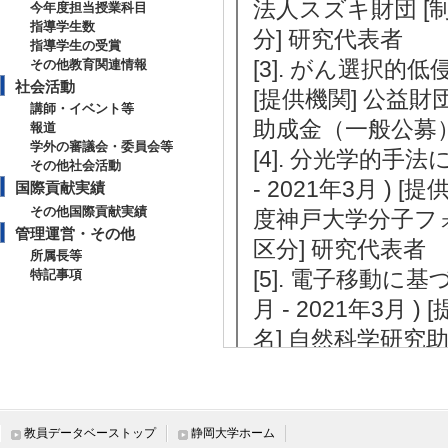
法人スズキ財団 [制
今年度担当授業科目
指導学生数
分] 研究代表者
指導学生の受賞
[3]. がん選択的低
その他教育関連情報
社会活動
[提供機関] 公益財
講師・イベント等
助成金（一般公募）
報道
学外の審議会・委員会等
[4]. 分光学的手
その他社会活動
- 2021年3月 )
国際貢献実績
その他国際貢献実績
度神戸大学分子フ
管理運営・その他
区分] 研究代表者
所属長等
[5]. 電子移動に
特記事項
月 - 2021年3月
名] 自然科学研究助
【受賞】
[1]. 日本光医学・
教員データベーストップ
静岡大学ホーム