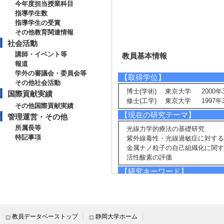
今年度担当授業科目
指導学生数
指導学生の受賞
その他教育関連情報
社会活動
講師・イベント等
教員基本情報
報道
学外の審議会・委員会等
【取得学位】
その他社会活動
博士(学術) 東京大学 2000年
国際貢献実績
修士(工学) 東京大学 1997年
その他国際貢献実績
【現在の研究テーマ】
管理運営・その他
所属長等
光線力学的療法の基礎研究
特記事項
紫外線毒性・光線過敏症に対する
金属ナノ粒子の自己組織化に関す
活性酸素の評価
【研究キーワード】
光化学, 光増感反応, ポルフィリン
動, 光触媒, 活性酸素, 金属ナノ
【所属学会】
教員データベーストップ
静岡大学ホーム
・日本光線力学学会