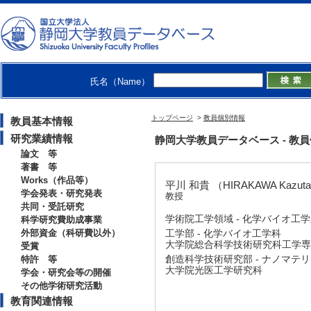
氏名（Name）
トップページ
>
教員個別情報
教員基本情報
研究業績情報
静岡大学教員データベース - 教員個別情
論文 等
著書 等
Works（作品等）
平川 和貴 （HIRAKAWA Kazut
学会発表・研究発表
教授
共同・受託研究
学術院工学領域 - 化学バイオ工
科学研究費助成事業
外部資金（科研費以外）
工学部 - 化学バイオ工学科
大学院総合科学技術研究科工学専攻
受賞
創造科学技術研究部 - ナノマテ
特許 等
大学院光医工学研究科
学会・研究会等の開催
その他学術研究活動
教育関連情報