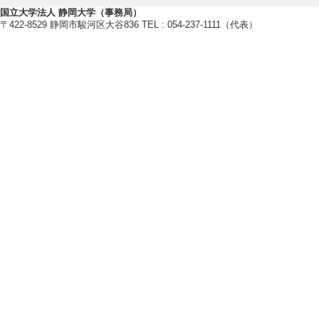
・日本光医学・光生物学会
国立大学法人 静岡大学（事務局）
〒422-8529 静岡市駿河区大谷836 TEL : 054-237-1111（代表）
・光化学協会
・日本化学会
・日本レーザー医学会
【研究シーズ】
[1]. 新規光化学的がん治療薬の開発 (
エンス
[URL]
[2]. １．低侵襲ながん選択的
の開発 ( 2019年度 - ) [分野] 7
研究業績情報
【論文 等】
[1]. Photoprotecti
orphyrin Complexe
Photochem 6/ 