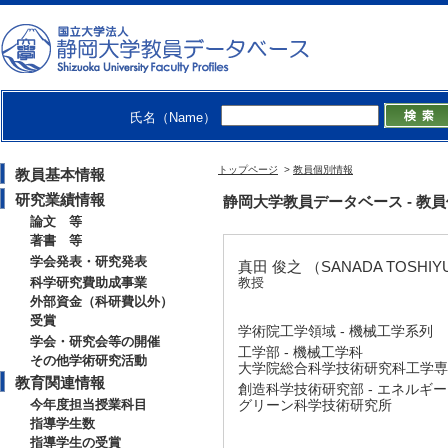
氏名（Name）
トップページ
>
教員個別情報
教員基本情報
研究業績情報
静岡大学教員データベース - 教員個別
論文 等
著書 等
学会発表・研究発表
真田 俊之 （SANADA TOSHIY
科学研究費助成事業
教授
外部資金（科研費以外）
受賞
学術院工学領域 - 機械工学系列
学会・研究会等の開催
工学部 - 機械工学科
その他学術研究活動
大学院総合科学技術研究科工学専攻
教育関連情報
創造科学技術研究部 - エネルギ
今年度担当授業科目
グリーン科学技術研究所
指導学生数
指導学生の受賞