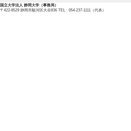
・化学工学会
国立大学法人 静岡大学（事務局）
・応用物理学会
〒422-8529 静岡市駿河区大谷836 TEL : 054-237-1111（代表）
・日本ウォータージェット学会
・American Physical Society
・日本混相流学会
【個人ホームページ】
・
http://ars.eng.shizuoka.ac.jp/~
・
https://wwp.shizuoka.ac.jp/mul
【研究シーズ】
[1]. 分散性混相流の微細構造解明と洗浄
境・エネルギー
[URL]
[2]. １．分散性混相流の微細
発 ( 2019年度 - ) [分野] 7.地域
研究業績情報
【論文 等】