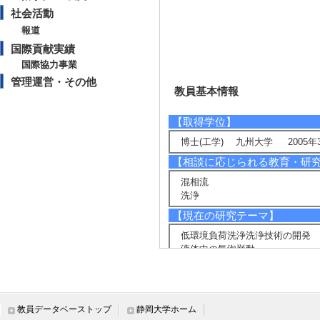
社会活動
報道
国際貢献実績
国際協力事業
管理運営・その他
教員基本情報
【取得学位】
博士(工学) 九州大学 2005年
【相談に応じられる教育・研
混相流
洗浄
【現在の研究テーマ】
低環境負荷洗浄洗浄技術の開発
液体中の気泡挙動
【研究キーワード】
流体力学, 混相流, 気泡, 液滴
【所属学会】
教員データベーストップ
静岡大学ホーム