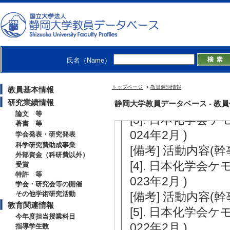
【その他社会活動】
[1]. 日本化学会
026年2月 )
[備考] 活動内容(
氏名（Name）
[2]. 日本化学会
025年2月 )
トップページ
>
教員個別情報
教員基本情報
[備考] 活動内容(
研究業績情報
静岡大学教員データベース - 教員個別情
論文 等
[3]. 日本化学会
著書 等
024年2月 )
学会発表・研究発表
科学研究費助成事業
[備考] 活動内容(
外部資金（科研費以外）
[4]. 日本化学会
受賞
特許 等
023年2月 )
学会・研究会等の開催
その他学術研究活動
[備考] 活動内容(
教育関連情報
[5]. 日本化学会
今年度担当授業科目
022年2月 )
指導学生数