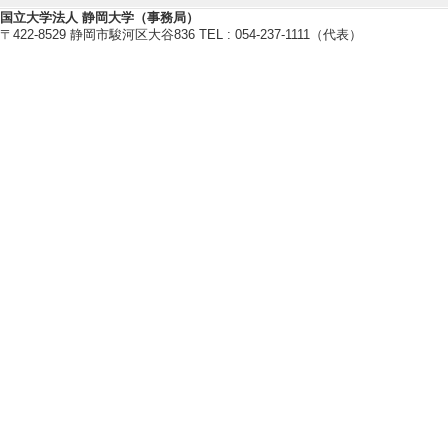
化学研磨における電気化学反応
国立大学法人 静岡大学（事務局）
新規高温ガスシール材に関する研
〒422-8529 静岡市駿河区大谷836 TEL : 054-237-1111（代表）
【研究キーワード】
固体酸化物形燃料電池, CO
固定
2
界面物性
【所属学会】
・01．公益社団法人日本セラミ
・02．公益社団法人電気化学会
・03．公益社団法人精密工学会
・04．SOFC研究会
・05．The Electrochemical Socie
【個人ホームページ】
https://sudalab.eng.shizuoka.ac.j
研究業績情報