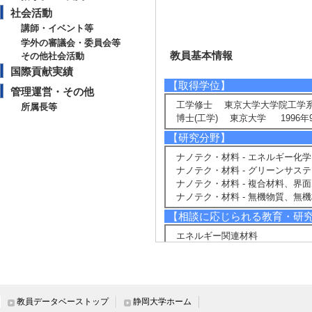
社会活動
講師・イベント等
学外の審議会・委員会等
教員基本情報
その他社会活動
国際貢献実績
【取得学位】
管理運営・その他
工学修士 東京大学大学院工学系
所属長等
博士(工学) 東京大学 1996年
【研究分野】
ナノテク・材料 - エネルギー化学
ナノテク・材料 - グリーンサス
ナノテク・材料 - 複合材料、界面
ナノテク・材料 - 無機物質、無
【相談に応じられる教育・研
エネルギー関連材料
環境関連材料
【現在の研究テーマ】
新規積層型SOFCの高活性化に
海中でのCO
固定化に関する研究
教員データベーストップ
静岡大学ホーム
2