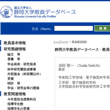
氏名（Name）
トップページ
>
教員個別情報
教員基本情報
研究業績情報
静岡大学教員データベース - 教員個別情
論文 等
著書 等
学会発表・研究発表
須田 聖一 （Suda Seiichi）
科学研究費助成事業
教授
外部資金（科研費以外）
学術院工学領域 - 電子物質科学
受賞
工学部 - 電子物質科学科
特許 等
大学院総合科学技術研究科工学専攻
学会・研究会等の開催
教育関連情報
今年度担当授業科目
指導学生数
指導学生の受賞