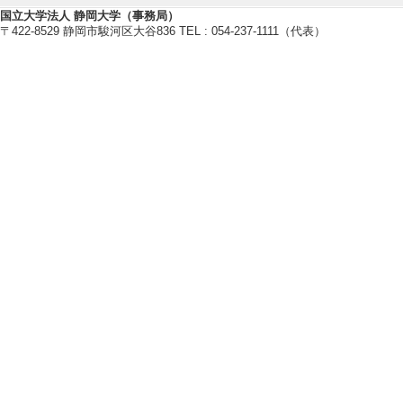
国立大学法人 静岡大学（事務局）
[3]. 新聞 軽水炉
〒422-8529 静岡市駿河区大谷836 TEL : 054-237-1111（代表）
[備考] 電気新聞
[4]. 新聞 軽水
5%に(共同研究
して実現) (2003年
[備考] 電気新聞
【学外の審議会・委員会等】
[1]. 石油学会 東
) [団体名] 石油学会
[2]. 日本DME協
名] 日本DME協会
[3]. 石油学会 東
[4]. 石油学会 （200
[備考] 役割(第