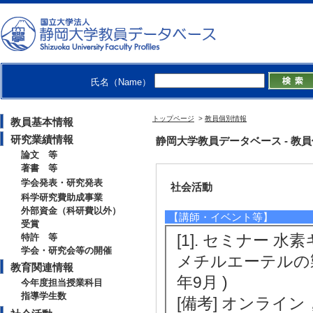
卒研指導学生数（4年
修士指導学生数 3 
2021年度
卒研指導学生数（4年
氏名（Name）
修士指導学生数 4 
博士指導学生数(主指
トップページ
>
教員個別情報
教員基本情報
研究業績情報
静岡大学教員データベース - 教員個別情
論文 等
著書 等
学会発表・研究発表
社会活動
科学研究費助成事業
外部資金（科研費以外）
【講師・イベント等】
受賞
[1]. セミナー 
特許 等
学会・研究会等の開催
メチルエーテルの
教育関連情報
年9月 )
今年度担当授業科目
指導学生数
[備考] オンライ