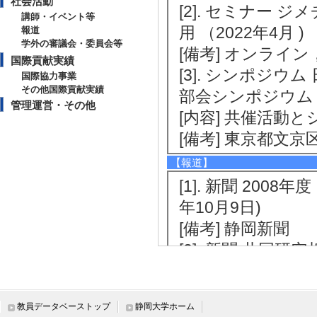
社会活動
[2]. セミナー 
講師・イベント等
用 （2022年4月 )
報道
学外の審議会・委員会等
[備考] オンライ
国際貢献実績
[3]. シンポジ
国際協力事業
その他国際貢献実績
部会シンポジウム （2
管理運営・その他
[内容] 共催活動
[備考] 東京都文
【報道】
[1]. 新聞 20
年10月9日)
[備考] 静岡新聞
[2]. 新聞 共
発電所の廃熱を利
験に取り込むこと。 
教員データベーストップ
静岡大学ホーム
[備考] 電気新聞