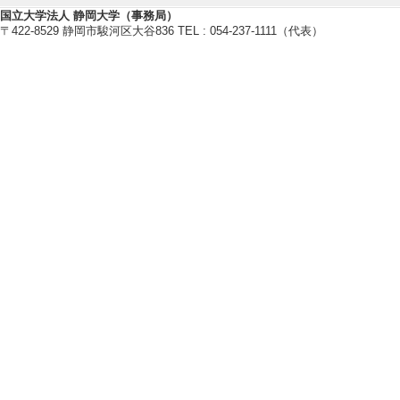
[4]. 新聞 軽水
国立大学法人 静岡大学（事務局）
〒422-8529 静岡市駿河区大谷836 TEL : 054-237-1111（代表）
5%に(共同研究
して実現) (2003年
[備考] 電気新聞
【学外の審議会・委員会等】
[1]. 石油学会 東
) [団体名] 石油学会
[2]. 日本DME協
名] 日本DME協会
[3]. 石油学会 東
[4]. 石油学会 （200
[備考] 役割(第
[5]. エネルギー学会
[備考] 役割(エ