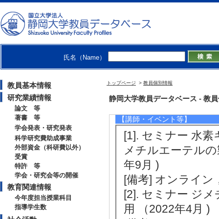
2021年度
卒研指導学生数（4年
修士指導学生数 4 
博士指導学生数(主指
氏名（Name）
トップページ
>
教員個別情報
教員基本情報
研究業績情報
社会活動
静岡大学教員データベース - 教員個別情
論文 等
著書 等
【講師・イベント等】
学会発表・研究発表
[1]. セミナー 
科学研究費助成事業
外部資金（科研費以外）
メチルエーテルの
受賞
年9月 )
特許 等
学会・研究会等の開催
[備考] オンライ
教育関連情報
[2]. セミナー 
今年度担当授業科目
用 （2022年4月 )
指導学生数