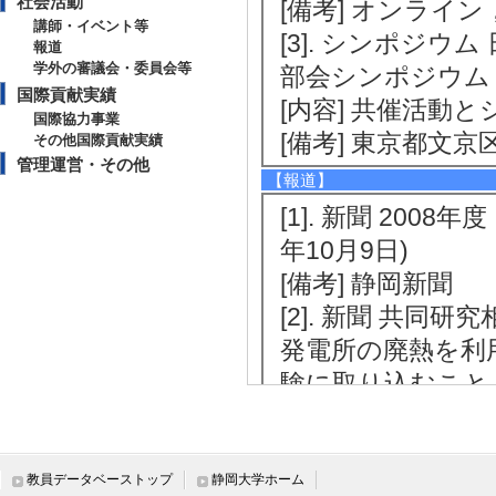
社会活動
[備考] オンライ
講師・イベント等
[3]. シンポジ
報道
学外の審議会・委員会等
部会シンポジウム （2
国際貢献実績
[内容] 共催活動
国際協力事業
[備考] 東京都文
その他国際貢献実績
管理運営・その他
【報道】
[1]. 新聞 20
年10月9日)
[備考] 静岡新聞
[2]. 新聞 共
発電所の廃熱を利
験に取り込むこと。 
[備考] 電気新聞
[3]. 新聞 軽水炉
[備考] 電気新聞
教員データベーストップ
静岡大学ホーム