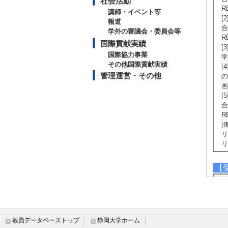
社会活動
R
講師・イベント等
[
報道
合
学外の審議会・委員会等
R
国際貢献実績
[
国際協力事業
学
その他国際貢献実績
[
管理運営・その他
の
画
[
合
R
[
リ
リ
【
[1
[
[
液
教員データベーストップ
静岡大学ホーム
[