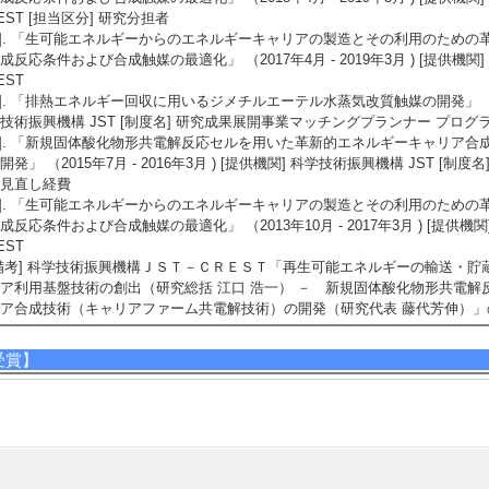
EST [担当区分] 研究分担者
2]. 「生可能エネルギーからのエネルギーキャリアの製造とその利用のため
成反応条件および合成触媒の最適化」 （2017年4月 - 2019年3月 ) [提供機関] 
EST
3]. 「排熱エネルギー回収に用いるジメチルエーテル水蒸気改質触媒の開発」 （2016年
技術振興機構 JST [制度名] 研究成果展開事業マッチングプランナー プログ
4]. 「新規固体酸化物形共電解反応セルを用いた革新的エネルギーキャリア
開発」 （2015年7月 - 2016年3月 ) [提供機関] 科学技術振興機構 JST [制度
見直し経費
5]. 「生可能エネルギーからのエネルギーキャリアの製造とその利用のため
成反応条件および合成触媒の最適化」 （2013年10月 - 2017年3月 ) [提供機関] 
EST
備考] 科学技術振興機構ＪＳＴ－ＣＲＥＳＴ「再生可能エネルギーの輸送・
ア利用基盤技術の創出（研究総括 江口 浩一） － 新規固体酸化物形共電
ア合成技術（キャリアファーム共電解技術）の開発（研究代表 藤代芳伸）」
受賞】
]. WHEC Awards for Exceptional Oral Presentation （2014年6月)
備考] 20th World Hydrogen Energy Conference 2014
2]. 第9回 しずおか新エネルギー大賞 審査員特別賞 (課題名：ジメチルエー
化と貯蔵) （2008年11月)
備考] 授与・助成団体名(静岡県)