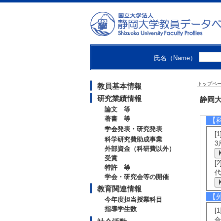
[
[
[
石
[
[
氏名（Name）
[5
m
2
トップペ
教員基本情報
[
[
研究業績情報
静岡大
論文 等
著書 等
【
学会発表・研究発表
[
科学研究費助成事業
3
外部資金（科研費以外）
受賞
[
特許 等
代
学会・研究会等の開催
教育関連情報
【
今年度担当授業科目
指導学生数
[
合