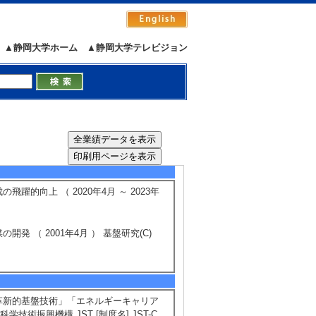
素化によるジメチルエーテ ル直接合成
▲静岡大学ホーム
▲静岡大学テレビジョン
alumina catalysts prepared using sol-gel
日） 招待講演以外
）
5/205
全件表示
的向上 （ 2020年4月 ～ 2023年
 （ 2001年4月 ） 基盤研究(C)
の革新的基盤技術」「エネルギーキャリア
科学技術振興機構 JST [制度名] JST-C