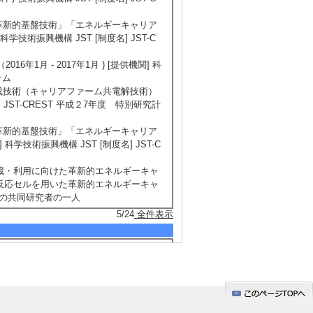
の革新的基盤技術」「エネルギーキャリア
科学技術振興機構 JST [制度名] JST-C
1月 - 2017年1月 ) [提供機関] 科
ラム
合成技術（キャリアファーム共電解技術）
名] JST-CREST 平成２7年度 特別研究計
の革新的基盤技術」「エネルギーキャリア
科学技術振興機構 JST [制度名] JST-C
貯蔵・利用に向けた革新的エネルギーキャ
解反応セルを用いた革新的エネルギーキャ
の共同研究者の一人
5/24
全件表示
テル(DME)を媒体とした自然エネルギーの