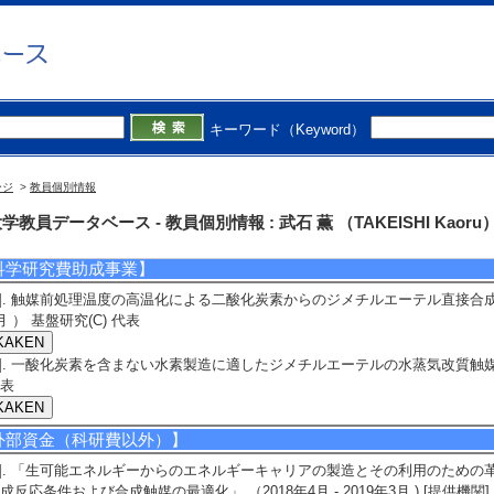
発表者]武石 薫
備考] 東北大学 青葉山キャンパス 青葉山コモンズ 触媒学会
4]. ゾル–ゲル法で調製したCu–Zn–Al2O3–SiO2系触媒を用いた CO2水
油学会第29回JPIJSポスターセッション （2025年5月26日） 招待講演以外
発表者]猪狩亘記，武石 薫
備考] タワーホール船堀2F 石油学会
キーワード（Keyword）
]. Direct synthesis of dimethyl ether from carbon dioxide by Cu-Zn-Ga-based 
ethod
0th Japan-Korea Symposium on Catalysis (20th JKSC) （2025年5月22
ージ
>
教員個別情報
発表者]Kaoru TAKEISHI
備考] YONAGO CONVENTION CENTER “BIG SHIP”
学教員データベース - 教員個別情報 : 武石 薫 （TAKEISHI Kaoru
科学研究費助成事業】
1]. 触媒前処理温度の高温化による二酸化炭素からのジメチルエーテル直接合成の飛躍
月 ） 基盤研究(C) 代表
2]. 一酸化炭素を含まない水素製造に適したジメチルエーテルの水蒸気改質触媒の開発
表
外部資金（科研費以外）】
1]. 「生可能エネルギーからのエネルギーキャリアの製造とその利用のため
成反応条件および合成触媒の最適化」 （2018年4月 - 2019年3月 ) [提供機関] 