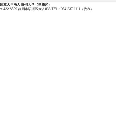
水素, ジメチルエーテ
国立大学法人 静岡大学（事務局）
全・浄化
〒422-8529 静岡市駿河区大谷836 TEL : 054-237-1111（代表）
【所属学会】
・石油学会
・日本エネルギー
・触媒学会
・日本エネルギー
・日本DME協会
【個人ホームページ】
http://cheme.eng.sh
【研究シーズ】
[1]. 21世紀の
ル(ＤＭＥ)とＤＭＥ関
[分野] 3. 環境・