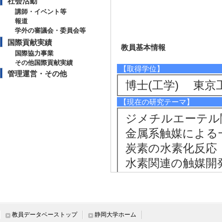
社会活動
講師・イベント等
報道
学外の審議会・委員会等
国際貢献実績
教員基本情報
国際協力事業
その他国際貢献実績
【取得学位】
管理運営・その他
博士(工学) 東京
【現在の研究テーマ】
ジメチルエーテル
金属系触媒による
炭素の水素化反応
水素関連の触媒開
有機化合物(メタ
分解反応
【研究キーワード】
教員データベーストップ
静岡大学ホーム