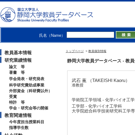
氏名（Name）
トップページ
>
教員個別情報
教員基本情報
研究業績情報
静岡大学教員データベース - 教員個別情
論文 等
著書 等
学会発表・研究発表
武石 薫 （TAKEISHI Kaoru）
科学研究費助成事業
准教授
外部資金（科研費以外）
受賞
学術院工学領域 - 化学バイオ工
特許 等
工学部 - 化学バイオ工学科
学会・研究会等の開催
大学院総合科学技術研究科工学専攻
教育関連情報
今年度担当授業科目
指導学生数