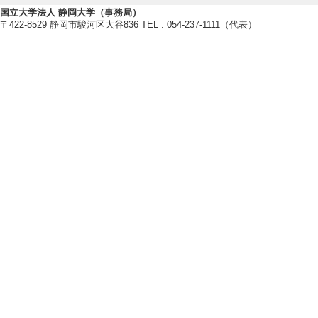
[1]. 公開講座 第
国立大学法人 静岡大学（事務局）
〒422-8529 静岡市駿河区大谷836 TEL : 054-237-1111（代表）
[内容] 浜松市の
[備考] 浜松科学館
[2]. その他 山
[内容] 牧之原市
[備考] 静岡大学
[3]. 講習会 第1
[内容] 浜松市の
[備考] 静岡大学
[4]. 公開講座 
月 )
[内容] 牧之原市
[備考] 静岡大学
[5]. 講習会 山
[備考] 静岡大学