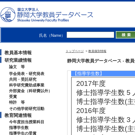
[備考] 副担当
[3]. 大学院科目(修士） 
年度 - 前期 )
[備考] 副担当
氏名（Name）
[4]. 学部専門科目
[5]. 大学院科目(
トップページ
>
教員個別情報
教員基本情報
[備考] 副担当
研究業績情報
静岡大学教員データベース - 教員個別情
論文 等
【指導学生数】
学会発表・研究発表
共同・受託研究
2017年度
科学研究費助成事業
外部資金（科研費以外）
修士指導学生数 5 
受賞
博士指導学生数(主指
特許 等
その他学術研究活動
2016年度
教育関連情報
修士指導学生数 3 
今年度担当授業科目
博士指導学生数(主指
指導学生数
指導学生の受賞