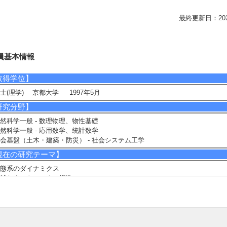
最終更新日：2026/0
員基本情報
取得学位】
士(理学) 京都大学 1997年5月
研究分野】
然科学一般 - 数理物理、物性基礎
然科学一般 - 応用数学、統計数学
会基盤（土木・建築・防災） - 社会システム工学
現在の研究テーマ】
態系のダイナミクス
雑なネットワークの構造
自由度力学系
研究キーワード】
率モデル, 進化ゲーム, 社会ネットワーク