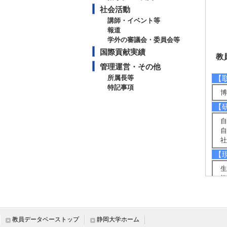
社会活動
講師・イベント等
報道
学外の審議会・委員会等
国際貢献実績
教
管理運営・その他
所属長等
【
特記事項
博
【
自
自
社
【
生
複
大
【
確
教員データベーストップ
静岡大学ホーム