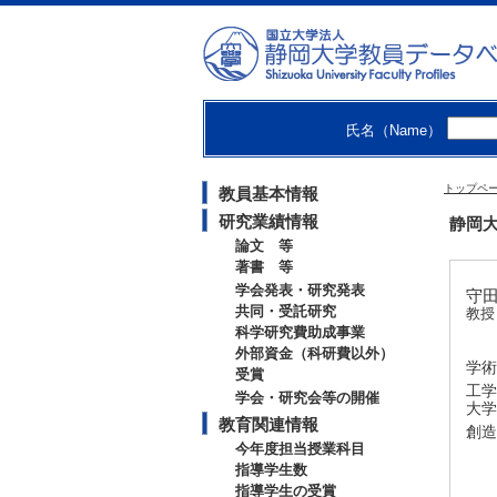
氏名（Name）
トップペ
教員基本情報
研究業績情報
静岡大
論文 等
著書 等
学会発表・研究発表
守田
共同・受託研究
教授
科学研究費助成事業
外部資金（科研費以外）
学術
受賞
工学
学会・研究会等の開催
大学
教育関連情報
創造
今年度担当授業科目
指導学生数
指導学生の受賞