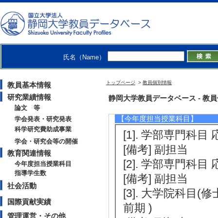
[1]. 有限巡回群のモジュラー不変式論
【学会・研究会等の開催】
[1]. 第２７回可換
氏名（Name）
[役割] 責任者(
トップページ
>
教員個別情報
教員基本情報
研究業績情報
教育関連情報
静岡大学教員データベース - 教員個別情
論文 等
【今年度担当授業科目】
学会発表・研究発表
科学研究費助成事業
[1]. 学部専門科目 
学会・研究会等の開催
[備考] 副担当
教育関連情報
[2]. 学部専門科目 
今年度担当授業科目
指導学生数
[備考] 副担当
社会活動
[3]. 大学院科目
国際貢献実績
前期 )
管理運営・その他