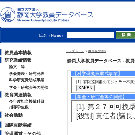
[発表者]谷本龍二
[備考] 早稲田大学
[5]. Homomorphisms
The 23rd Affine 
氏名（Name）
待講演
[発表者]Ryuji Tani
トップページ
>
教員個別情報
教員基本情報
[備考] 新潟大学
研究業績情報
静岡大学教員データベース - 教員個別情
論文 等
【科学研究費助成事業】
学会発表・研究発表
科学研究費助成事業
[1]. 有限巡回群のモジュラー不変式論
学会・研究会等の開催
教育関連情報
【学会・研究会等の開催】
今年度担当授業科目
[1]. 第２７回可換
指導学生数
[役割] 責任者(
社会活動
国際貢献実績
管理運営・その他