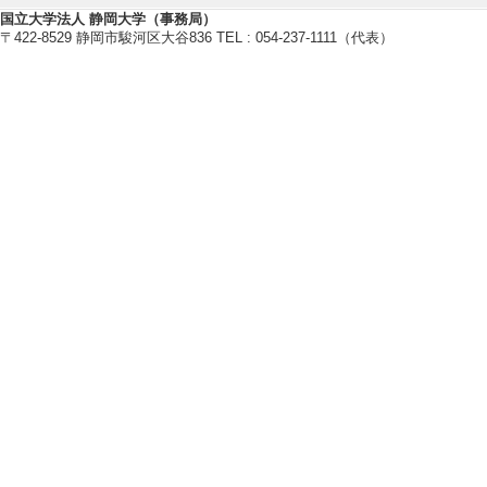
国立大学法人 静岡大学（事務局）
【指導学生数】
〒422-8529 静岡市駿河区大谷836 TEL : 054-237-1111（代表）
2012年度
修士指導学生数 2 
博士指導学生数(主指
社会活動
国際貢献実績
管理運営・その他