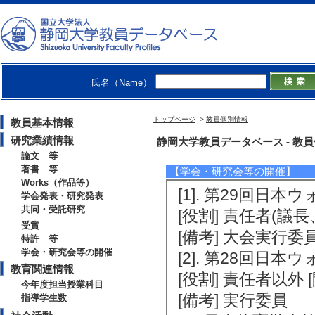
とともに、ボール
パイプ）」＜特許＞ [出
[特許番号] F41B 1/
[2]. 「吹き矢用 矢」
8日)
氏名（Name）
[3]. 「ブロー
トップページ
>
教員個別情報
教員基本情報
して使用するための
研究業績情報
静岡大学教員データベース - 教員個別情報
-000029 (2011年
論文 等
著書 等
【学会・研究会等の開催】
Works（作品等）
[1]. 第29回日本
学会発表・研究発表
共同・受託研究
[役割] 責任者(議
受賞
[備考] 大会実行委
特許 等
学会・研究会等の開催
[2]. 第28回日本
教育関連情報
[役割] 責任者以外 
今年度担当授業科目
[備考] 実行委員
指導学生数