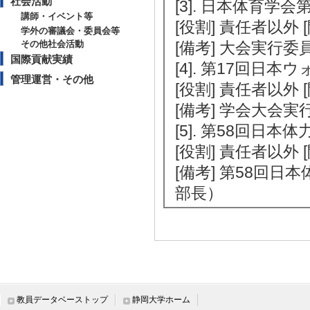
社会活動
[3]. 日本体育学会
講師・イベント等
[役割] 責任者以外 
学外の審議会・委員会等
その他社会活動
[備考] 大会実行委
国際貢献実績
[4]. 第17回日本
管理運営・その他
[役割] 責任者以外 
[備考] 学会大会実
[5]. 第58回日本
[役割] 責任者以外 
[備考] 第58回
部長）
教育関連情報
【今年度担当授業科目】
[1]. 学部専門科目
教員データベーストップ
静岡大学ホーム