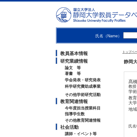
氏名（Name）
トップペ
教員基本情報
研究業績情報
静岡大
論文 等
著書 等
学会発表・研究発表
髙橋 
科学研究費助成事業
教授
学術
その他学術研究活動
教育
教育関連情報
大学
今年度担当授業科目
地域
指導学生数
その他教育関連情報
氏名
社会活動
講師・イベント等