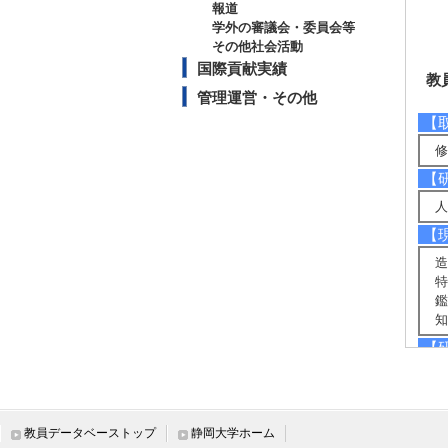
報道
学外の審議会・委員会等
その他社会活動
国際貢献実績
教
管理運営・その他
【
修
【
人
【
造
特
鑑
知
【
造
害
【
教員データベーストップ
静岡大学ホーム