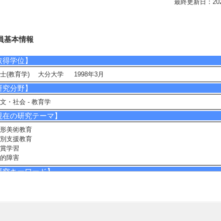
最終更新日：2026/0
員基本情報
取得学位】
士(教育学) 大分大学 1998年3月
研究分野】
文・社会 - 教育学
現在の研究テーマ】
形美術教育
別支援教育
賞学習
的障害
研究キーワード】
形美術教育 , 特別支援教育, 表現及び鑑賞の指導支援システム開発, 知的障
, 病弱身体虚弱, 地域連携及び協働プロジェクト
所属学会】