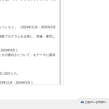
ろう」 （2024年11月 - 2025年5月
な体験プログラムを企画し、実施・運営し
024年9月 )
割とその面白さについて」をテーマに講演
者に紹介した。
11月 - 2024年5月 )
ログラムを企画し、実施・運営した。
参加し、駿河竹千筋細工の職人と共同開発
20名の乳児（2ヶ月〜12ヶ月）におも