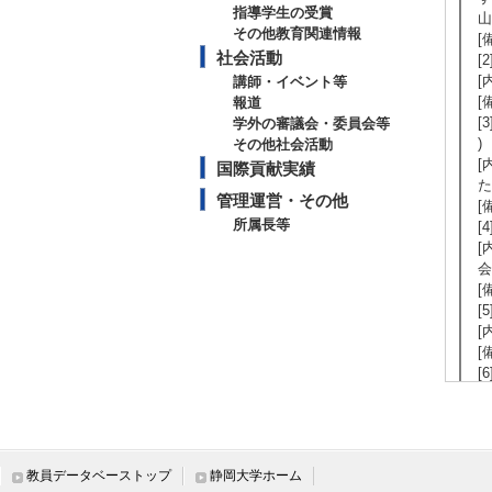
指導学生の受賞
山
その他教育関連情報
[
社会活動
[
[
講師・イベント等
[
報道
[
学外の審議会・委員会等
)
その他社会活動
[
国際貢献実績
た
管理運営・その他
[
所属長等
[
[
会
[
[
[
[
[
[
[
[
[
教員データベーストップ
静岡大学ホーム
し