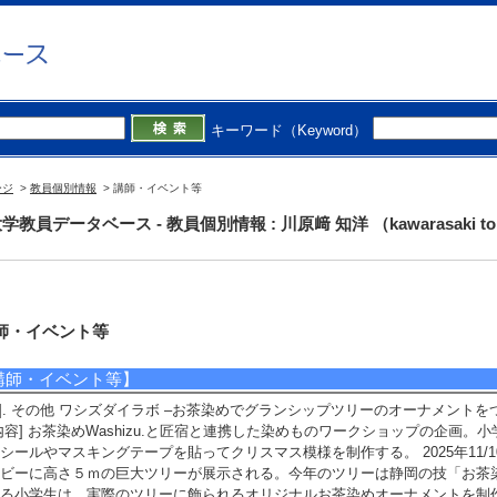
キーワード（Keyword）
ージ
>
教員個別情報
> 講師・イベント等
教員データベース - 教員個別情報 : 川原﨑 知洋 （kawarasaki tom
師・イベント等
講師・イベント等】
1]. その他 ワシズダイラボ –お茶染めでグランシップツリーのオーナメントをつくろう–
内容] お茶染めWashizu.と匠宿と連携した染めものワークショップの企画
シールやマスキングテープを貼ってクリスマス模様を制作する。 2025年11/10(
ビーに高さ５ｍの巨大ツリーが展示される。今年のツリーは静岡の技「お茶染めツリ
る小学生は、実際のツリーに飾られるオリジナルお茶染めオーナメントを制