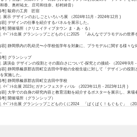
和香、奥村祐太、庄司和佳奈、杉村綺音）
備考] 駿府の工房 匠宿
2]. 展示 デザインのおしごといろいろ展 （2024年11月 - 2024年12月 )
内容] デザインの仕事を紹介するパネルを展示した。
備考] 開催場所（クリエイティブタウン ま・あ・る）
3]. ｲﾍﾞﾝﾄ出展 グランシップこどものくに2025 「みんなでプラモデルの世界をつく
内容] 静岡県内の乳幼児〜小学校低学年を対象に、プラモデルに関する様々
。
備考] グランシップ
4]. 講演会 デザインの役割とその面白さについて-探究との接続- （2024年9月 - 2
内容] 静岡県榛原郡吉田町立吉田中学校の全校生徒に対して「デザインの役
を実施した。
備考] 静岡県榛原郡吉田町立吉田中学校
5]. ｲﾍﾞﾝﾄ出展 2023ヒガナンフェスティバル （2023年11月 - 2023年11月 )
内容] 大学での自身の研究内容と教育活動を紹介するポスターを展示し、来場
備考] 開催場所（グランシップ）
6]. ｲﾍﾞﾝﾄ出展 グランシップこどものくに2024 「ぱくぱく！もぐもぐ」 （2023年
内容] 静岡県内の乳幼児〜小学校低学年を対象に、食に関する様々な体験プ
備考] グランシップ
7]. ｲﾍﾞﾝﾄ出展 教えて！赤ちゃんフェスティバル （2023年10月 - 2023年10月 )
内容] ピープル株式会社が主催する「教えて！赤ちゃんフェスティバル」に
た「竹ひごドーナツ」というおもちゃを出展した。イベントに来場したおよそ1