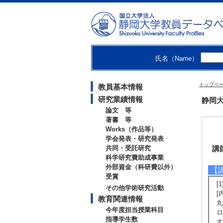
氏名（Name）
トップペ
教員基本情報
研究業績情報
静岡大学
論文 等
著書 等
Works（作品等）
学会発表・研究発表
共同・受託研究
講
科学研究費助成事業
外部資金（科研費以外）
【
受賞
[
その他学術研究活動
[
教育関連情報
丸
今年度担当授業科目
ロ
指導学生数
す