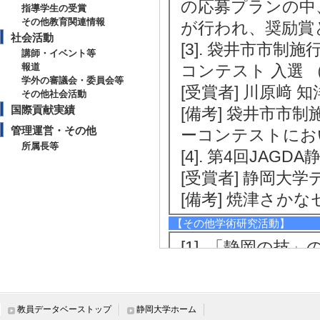
の応募プランの中
指導学生の受賞
その他教育関連情報
が行われ、奨励賞
社会活動
[3]. 袋井市市
講師・イベント等
報道
コンテスト 入選 （2
学外の審議会・委員会等
[受賞者] 川原﨑 知
その他社会活動
国際貢献実績
[備考] 袋井市市
管理運営・その他
ーコンテストにお
所属長等
[4]. 第4回JAGD
[受賞者] 静岡大学
[備考] 焼津さ
【その他学術研究活動】
[1]. 「静岡の
−お茶染めによるク
2025年12月 )
[備考] 令和７年
教員データベーストップ
静岡大学ホーム