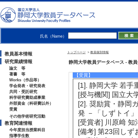
裁量経費（地域研究
[備考] 本研究は
ント「駿河竹千筋
「技」の新たな価
氏名（Name）
る。具体的には、
ている（有）みや
トップページ
>
教員個別情報
教員基本情報
財団、川原﨑ゼミ
研究業績情報
静岡大学教員データベース - 教員個別情報
論文 等
著書 等
【受賞】
Works（作品等）
[1]. 静岡大学 若
学会発表・研究発表
共同・受託研究
[授与機関] 国立大
科学研究費助成事業
[2]. 奨励賞・
外部資金（科研費以外）
受賞
発 －「しずトイ」
その他学術研究活動
[受賞者] 川原﨑 知
教育関連情報
今年度担当授業科目
[備考] 第23回
指導学生数