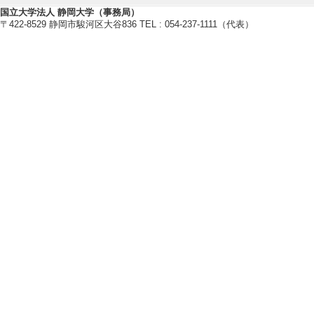
pp.24-29
国立大学法人 静岡大学（事務局）
〒422-8529 静岡市駿河区大谷836 TEL : 054-237-1111（代表）
[2]. 地域に潜
谷・小鹿地区のまちづ
[備考] 令和５年
pp.7-10
[3]. 学校で活
法を導くための思考法ー
[備考] 静岡大学
号」の特集ページ（
[4]. 静岡県を
実践 ー焼津さか
ー （2019年1月 - 
[備考] 令和元年
pp.11-14
[5]. 富士市の