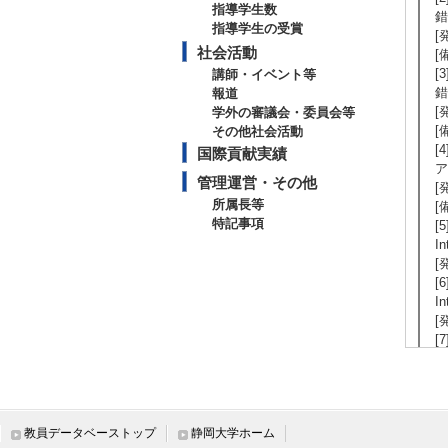
指導学生数
錯
指導学生の受賞
[
社会活動
[
[
講師・イベント等
錯
報道
[
学外の審議会・委員会等
[
その他社会活動
[
国際貢献実績
ア
管理運営・その他
[
所属長等
[
特記事項
[5
I
[
[6
I
[
[
錯
[
[
錯
教員データベーストップ
静岡大学ホーム
[