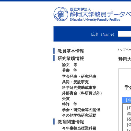
氏名（Name）
トップペ
教員基本情報
研究業績情報
静岡大
論文 等
著書 等
学会発表・研究発表
共同・受託研究
学
科学研究費助成事業
外部資金（科研費以外）
受賞
【
特許 等
[
学会・研究会等の開催
錯
その他学術研究活動
[
教育関連情報
[
今年度担当授業科目
[