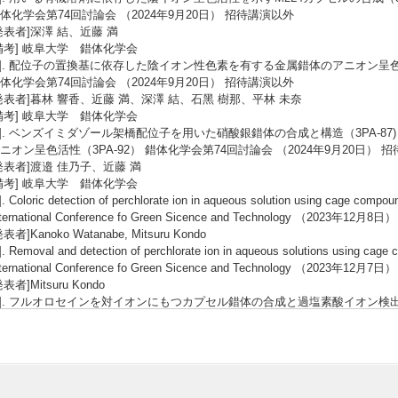
体化学会第74回討論会 （2024年9月20日） 招待講演以外
発表者]深澤 結、近藤 満
備考] 岐阜大学 錯体化学会
3]. 配位⼦の置換基に依存した陰イオン性⾊素を有する⾦属錯体のアニオン呈⾊活
体化学会第74回討論会 （2024年9月20日） 招待講演以外
発表者]暮林 響⾹、近藤 満、深澤 結、⽯⿊ 樹那、平林 未奈
備考] 岐阜大学 錯体化学会
4]. ベンズイミダゾール架橋配位子を用いた硝酸銀錯体の合成と構造（3PA-87)
ニオン呈⾊活性（3PA-92） 錯体化学会第74回討論会 （2024年9月20日） 
発表者]渡邉 佳乃子、近藤 満
備考] 岐阜大学 錯体化学会
]. Coloric detection of perchlorate ion in aqueous solution using cage compou
nternational Conference fo Green Sicence and Technology （2023年1
発表者]Kanoko Watanabe, Mitsuru Kondo
]. Removal and detection of perchlorate ion in aqueous solutions using cag
nternational Conference fo Green Sicence and Technology （2023年12月
発表者]Mitsuru Kondo
7]. フルオロセインを対イオンにもつカプセル錯体の合成と過塩素酸イオン検出（
体化学会第 73 回討論会 （2023年9月22日） 招待講演以外
発表者]小西 皓介, 加藤 駿, 近藤 満
8]. 陰イオン性色素を対イオンにもつカプセル型金属錯体の合成と陰イオン呈色活
体化学会第 73 回討論会 （2023年9月22日） 招待講演以外
発表者]暮林 響香, 近藤 満, 石黒 樹那, 平林 未奈