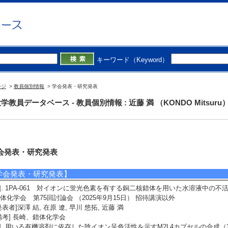
キーワード（Keyword）
ージ
>
教員個別情報
> 学会発表・研究発表
学教員データベース - 教員個別情報 : 近藤 満 （KONDO Mitsuru
会発表・研究発表
学会発表・研究発表】
1]. 1PA-061 対イオンに蛍光色素を有する銅二核錯体を用いた水溶液中の
体化学会 第75回討論会 （2025年9月15日） 招待講演以外
発表者]深澤 結, 在原 遼, 早川 悠拓, 近藤 満
備考] 長崎、錯体化学会
2]. ⽤いる有機溶剤に依存した陰イオン呈⾊活性を⽰すM2L4カプセルの合成（3P