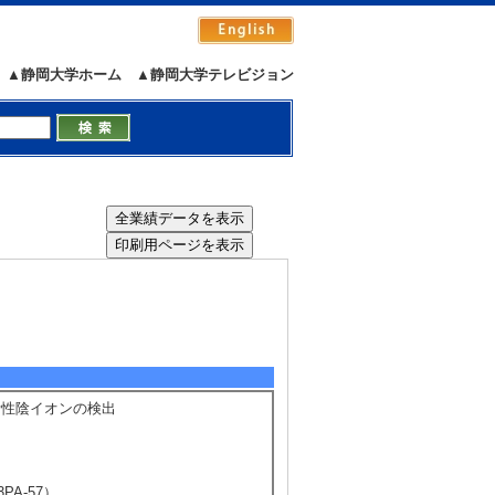
▲静岡大学ホーム
▲静岡大学テレビジョン
）
不活性陰イオンの検出
A-57）