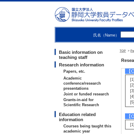
の
[
【N
[
[
氏名（Name）
[
[
TOP
>
[
Pe
Basic information on
teaching staff
[
Resea
[
Research information
【Co
Papers, etc.
Academic
[
conference/research
[
presentations
[
Joint or funded research
[
Grants-in-aid for
[
Scientific Research
Education related
【Ot
information
[
Courses being taught this
academic year