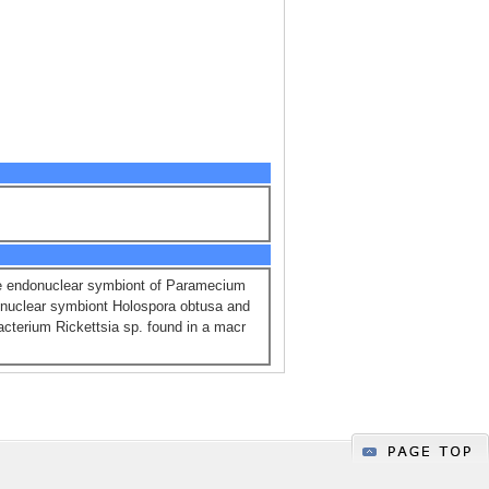
he endonuclear symbiont of Paramecium
onuclear symbiont Holospora obtusa and
terium Rickettsia sp. found in a macr