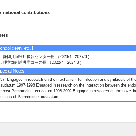
ernational contributions
hers
hool dean, etc.】
1]. 静岡共同利用機器センター長 （2023/4 - 2027/3 )
2]. 理学部創造理学コース長 （2022/4 - 2024/3 )
ecial Notes】
97- Engaged in research on the mechanism for infection and symbiosis of t
audatum.1997-1998 Engaged in research on the interaction between the end
e host Paramecium caudatum.1998-2002 Engaged in research on the novel bac
nucleus of Paramecium caudatum.