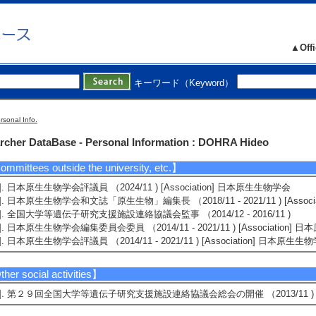
観察を行った。
Notes] 静岡市産学交流センター B-nest
ews coverage】
▲Offi
1]. newspaper 静岡大研究所と浜松科学館講座 細胞内共生を解説 (2019/12/22
Summary]グリーンサイエンスカフェin浜松の記事
キーワード（Keyword）
Notes] 静岡新聞朝刊
2]. newspaper 遺伝子調べる実験 高校生対象に講座 (2019/8/8)
Notes] 静岡新聞朝刊23面
rsonal Info.
3]. newspaper 光る大腸菌 高校生が実験 静岡大が公開講座 (2015/8/9)
rcher DataBase - Personal Information : DOHRA Hideo
Notes] 静岡新聞朝刊１７面
mmittees outside the university, etc.】
1]. 日本原生生物学会評議員 （2024/11 ) [Association] 日本原生生物学会
2]. 日本原生生物学会和文誌「原生生物」編集長 （2018/11 - 2021/11 ) [Assoc
3]. 全国大学等遺伝子研究支援施設連絡協議会監事 （2014/12 - 2016/11 )
4]. 日本原生生物学会編集委員会委員 （2014/11 - 2021/11 ) [Association]
5]. 日本原生生物学会評議員 （2014/11 - 2021/11 ) [Association] 日本原生生
her social activities】
1]. 第２９回全国大学等遺伝子研究支援施設連絡協議会総会の開催 （2013/11 )