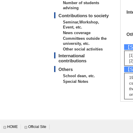
Number of students
advising
Int
Contributions to society
Seminar,Workshop,
Event, etc.
News coverage
Ot
Committees outside the
university, etc.
【Sc
Other social activities
International
[
contributions
[
Others
【Sp
School dean, etc.
19
Special Notes
cs
th
o
HOME
Official Site