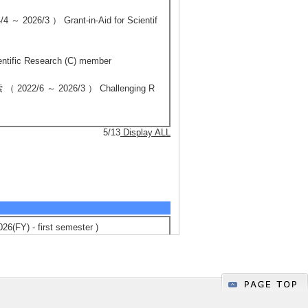
） Grant-in-Aid for Scientif
fic Research (C) member
～ 2026/3 ） Challenging R
5/13
Display ALL
) - first semester )
 semester )