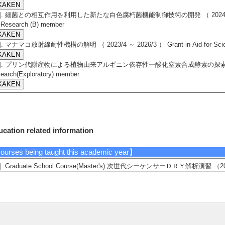
3]. 細菌との相互作用を利用した新たな白色腐朽菌機能制御技術の開発 （ 2024/4 ～ 2026/3 
 Research (B) member
4]. マナマコ放射線耐性機構の解明 （ 2023/4 ～ 2026/3 ） Grant-in-Aid for Scienti
5]. プリン代謝産物による植物由来アルギニン依存性一酸化窒素合成酵素の探索 （ 2022/6 
earch(Exploratory) member
cation related information
urses being taught this academic year】
1]. Graduate School Course(Master's) 次世代シーケンサーＤＲＹ解析演習 （2026(FY
2]. Graduate School Course(Master's) 統合オミックス特論 （2026(FY) - second
mber of students advising】
024(FY)
mber of undergraduate students(junior students) 1
mber of undergraduate students(senior students) 2