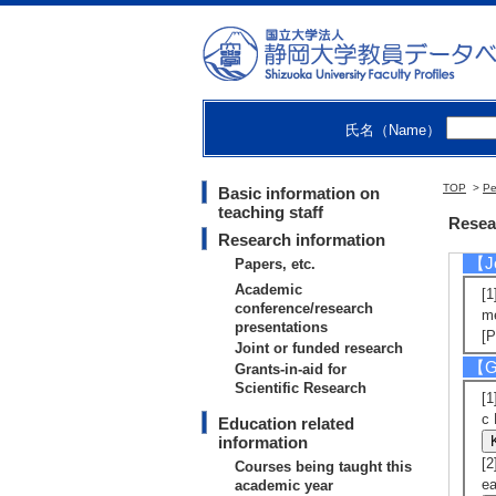
第
[
[
山
[
[
G
氏名（Name）
[
[
TOP
>
第
Pe
Basic information on
teaching staff
[
Resea
Research information
【Jo
Papers, etc.
Academic
[
conference/research
m
presentations
[
Joint or funded research
【Gr
Grants-in-aid for
Scientific Research
[
c
Education related
information
[
Courses being taught this
ea
academic year