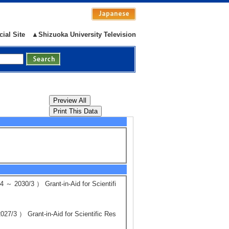
子機構
/） invited
cial Site
▲Shizuoka University Television
5/13
Display ALL
） Grant-in-Aid for Scientifi
nt-in-Aid for Scientific Res