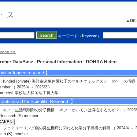
１回 東京海洋大学・静岡大学 研究交流会 （2022/3/23） invited
Presenter]道羅英夫
3]. 次世代シーケンサーで解き明かすミドリゾウリムシとクロレラの共生の分
口大学大学研究推進機構・総合科学実験センター 2020年度 年次セミナー （2020/12
▲Offi
Presenter]道羅英夫
4]. 静岡大学におけるGeneiousの運用とその活用方法
eneiousセミナー （2018/3/） invited
キーワード（Keyword）
Presenter]道羅 英夫
5]. ミドリゾウリムシとクロレラの細胞内共生系の成立機構の解明
56回C-Bioセミナー（宇都宮大学） （2018/3/） invited
rsonal Info.
Presenter]道羅英夫
rcher DataBase - Personal Information : DOHRA Hideo
int or funded research】
1]. funded (private) 海洋由来生体微粒子のマルチオミックスデータベース構築
ember （ 2025/4 ～ 2026/2 )
Partners] 学校法人静岡理工科大学
ants-in-aid for Scientific Research
】
1]. キノコ生活環制御の分子機構 -キノコホルモンは存在するのか？- （ 2025/4 ～ 2030/3 
 Research (S) member
2]. フェアリーリング病の発生機序に関わる化学分子機構の解明 （ 2024/4 ～ 2027/3 ） Gra
rch (B) member