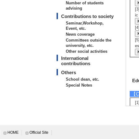
Number of students
advising
[
ic
Contributions to society
Seminar,Workshop,
[
Event, etc.
News coverage
[
Committees outside the
university, etc.
es
Other social activities
International
contributions
Others
School dean, etc.
Edu
Special Notes
【Co
[
[
【Nu
2
Nu
HOME
Official Site
Nu