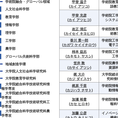
学術院融合・グローバル領域
甲斐 温子
学術院教育
(カイ アツコ)
語教
人文社会科学部
甲斐 充彦
学術院工学
教育学部
(カイ アツヒコ)
システ
情報学部
改正 清広
学術院教育
理学部
(カイセイ キヨヒロ)
術教
香川 景一郎
学術院工学
工学部
(カガワ ケイイチロウ)
電子
農学部
柿本 益志
学術院工学
(カキモト ヤスシ)
工
グローバル共創科学部
笠井 敦
学術院農学
地域創造学環
(カサイ アツシ)
資源
大学院人文社会科学研究科
梶 大介
大学院総
大学院教育学研究科
(カジ ダイスケ)
究科情
大学院総合科学技術研究科情
梶原 千里
学術院情報
報学専攻
(カジハラ チサト)
動情
大学院総合科学技術研究科理
学専攻
加瀬 裕貴
学術院情報
大学院総合科学技術研究科工
(カセ ヒロキ)
報科
学専攻
大学院総合科学技術研究科農
加藤 公彦
イノベー
学専攻
(カトウ キミヒコ)
携推