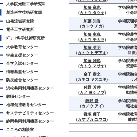
大学院光医工学研究科
加藤 竜也
学術院農学
創造科学技術研究部
(カトウ タツヤ)
生命
加藤 知香
学術院理学
山岳流域研究院
(カトウ チカ)
電子工学研究所
加藤 主税
学術院農学
ｸﾞﾘｰﾝ科学技術研究所
(カトウ チカラ)
生命
大学教育センター
加藤 英明
学術院教育
(カトウ ヒデアキ)
科教
学生支援センター
加藤 雅也
学術院農学
全学入試センター
(カトウ マサヤ)
資源
情報基盤センター
金子 泰之
学術院融
(カネコ ヤスユキ)
ル
防災総合センター
狩野 芳伸
学術院情報
浜松共同利用機器センター
(カノ ヨシノブ)
動情
教職センター
狩野 愛
学術院情報
地域創造教育センター
(カノウ アイ)
報社
サステナビリティセンター
鎌塚 優子
学術院教育
(カマヅカ ユウコ)
健体
静岡共同利用機器センター
こころの相談室