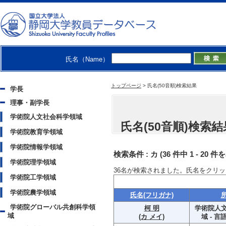
氏名（Name）
トップページ
>
氏名(50音順)検索結果
学長
理事・副学長
学術院人文社会科学領域
氏名(50音順)検索結
学術院教育学領域
学術院情報学領域
検索条件 :
カ
(36 件中 1 - 20 件
学術院理学領域
36
名が検索されました。氏名をクリッ
学術院工学領域
学術院農学領域
氏名(フリガナ)
学術院グローバル共創科学領
柯 明
学術院人
域
(カ メイ)
域 - 