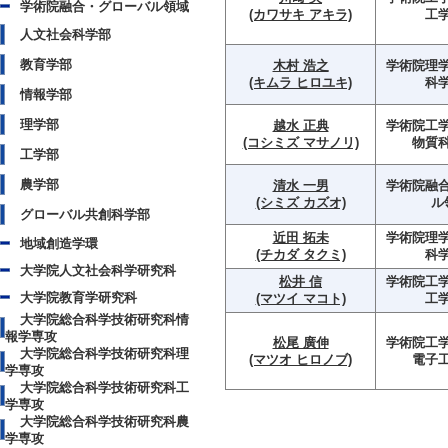
学術院融合・グローバル領域
(カワサキ アキラ)
工
人文社会科学部
教育学部
木村 浩之
学術院理学
(キムラ ヒロユキ)
科
情報学部
理学部
越水 正典
学術院工学
(コシミズ マサノリ)
物質
工学部
農学部
清水 一男
学術院融
(シミズ カズオ)
ル
グローバル共創科学部
近田 拓未
学術院理学
地域創造学環
(チカダ タクミ)
科
大学院人文社会科学研究科
松井 信
学術院工学
大学院教育学研究科
(マツイ マコト)
工
大学院総合科学技術研究科情
報学専攻
松尾 廣伸
学術院工学
大学院総合科学技術研究科理
(マツオ ヒロノブ)
電子
学専攻
大学院総合科学技術研究科工
学専攻
大学院総合科学技術研究科農
学専攻