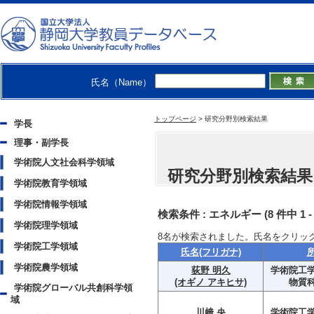
氏名（Name）
トップページ
>
研究分野別検索結果
学長
理事・副学長
学術院人文社会科学領域
研究分野別検索結果
学術院教育学領域
学術院情報学領域
検索条件 :
エネルギー
(8 件中 1 
学術院理学領域
8
名が検索されました。氏名をクリッ
学術院工学領域
氏名(フリガナ)
学術院農学領域
荻野 明久
学術院工学
(オギノ アキヒサ)
物質
学術院グローバル共創科学領
域
川﨑 央
学術院工学